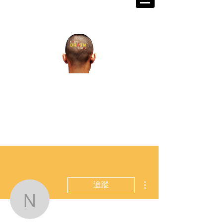
掌握世界脈動 打造成功格局
宏觀金融教育研究發展中心籌
備處
Walex Grand Prix
​金融戰略王大
獎賽
更多動作
追蹤
niklauskarapetyan78