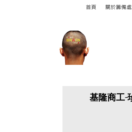
首頁
關於籌備處
宏觀
Walex G
基隆商工-