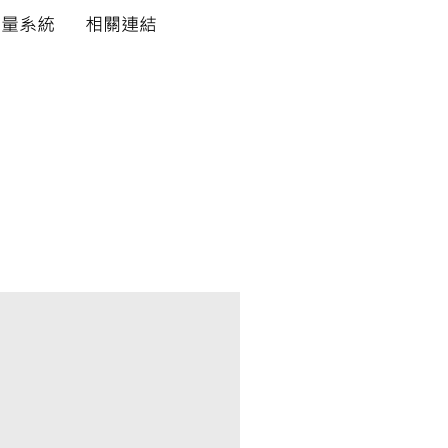
評量系統
相關連結
世界脈動 打造成功格局