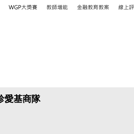
WGP大獎賽
教師增能
金融教育教案
線上
金融教育研究發展中心籌備處
rand Prix
​金融戰略王大獎賽
掌握
珍愛基商隊