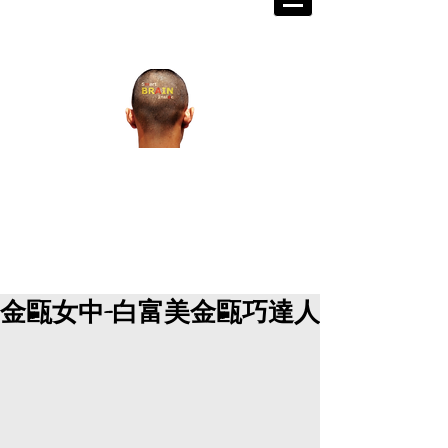
掌握世界脈動 打造成功格局
宏觀金融教育研究發展中心籌
備處
Walex Grand Prix
​金融戰略王大
獎賽
金甌女中-白富美金甌巧達人