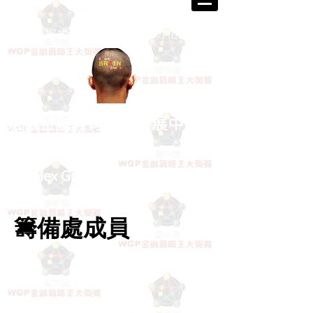
掌握世界脈動 打造成功格局
宏觀金融教育研究發展中心籌
備處
Walex Grand Prix
​金融戰略王大
獎賽
籌備處成員