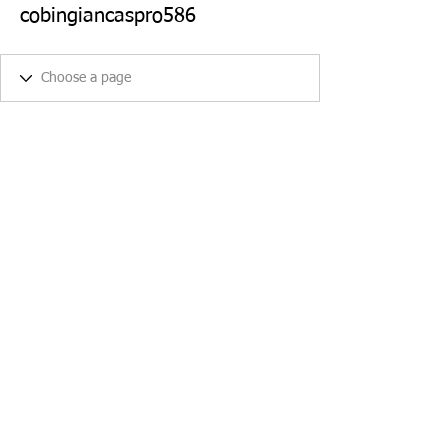
cobingiancaspro586
Any Question?
​請留言給我們!