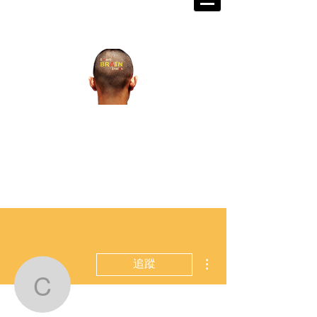
掌握世界脈動 打造成功格局
宏觀金融教育研究發展中心籌
備處
Walex Grand Prix
​金融戰略王大
獎賽
更多動作
追蹤
cobingiancaspro586