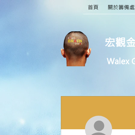
首頁
關於籌備處
宏觀
Walex G