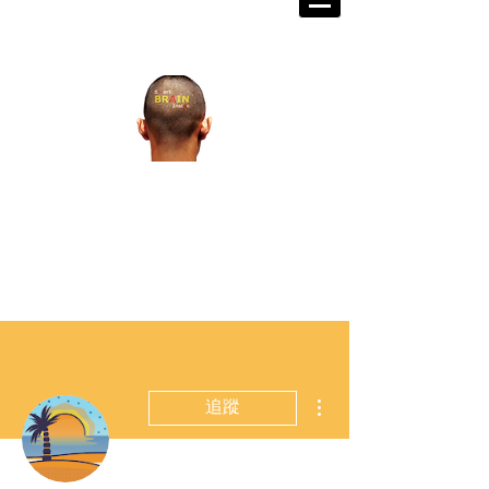
掌握世界脈動 打造成功格局
宏觀金融教育研究發展中心籌
備處
Walex Grand Prix
​金融戰略王大
獎賽
更多動作
追蹤