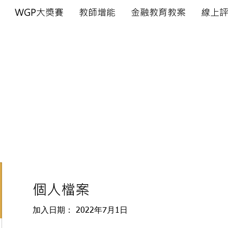
WGP大獎賽
教師增能
金融教育教案
線上
金融教育研究發展中心籌備處
rand Prix
​金融戰略王大獎賽
掌握
個人檔案
加入日期： 2022年7月1日