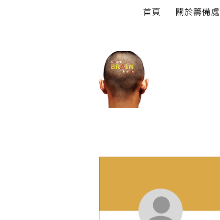
首頁
關於籌備處
宏觀
Walex G